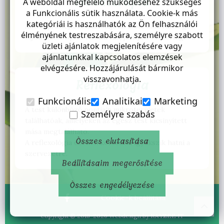
Moxaterápia
A weboldal megfelelő működéséhez szükséges
a Funkcionális sütik használata. Cookie-k más
kategóriái is használhatók az Ön felhasználói
Aktiválja a sejteket, feloldja az izom kimerültségét,
élményének testreszabására, személyre szabott
fájdalomcsillapító hatása van, javítja a vérkeringést.
üzleti ajánlatok megjelenítésére vagy
ajánlatunkkal kapcsolatos elemzések
elvégzésére. Hozzájárulását bármikor
visszavonhatja.
Reflexológia
Funkcionális
Analitikai
Marketing
A test különböző pontjain mikroterületek
Személyre szabás
találhatóak, amelyeken az egész test kicsinyített
mása megtalálható.
Összes elutasítása
A reflexológia ezeken keresztül igyekszik hatni a
szervezetre.
Beállításaim megerősítése
Összes engedélyezése
Cookie-k beállítása
Copyright © 2018-2026 Webdesign by
KAYZEE IT