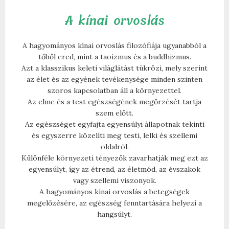
A kínai orvoslás
A hagyományos kínai orvoslás filozófiája ugyanabból a
tőből ered, mint a taoizmus és a buddhizmus.
Azt a klasszikus keleti világlátást tükrözi, mely szerint
az élet és az egyének tevékenysége minden szinten
szoros kapcsolatban áll a környezettel.
Az elme és a test egészségének megőrzését tartja
szem előtt.
Az egészséget egyfajta egyensúlyi állapotnak tekinti
és egyszerre közelíti meg testi, lelki és szellemi
oldalról.
Különféle környezeti tényezők zavarhatják meg ezt az
egyensúlyt, így az étrend, az életmód, az évszakok
vagy szellemi viszonyok.
A hagyományos kínai orvoslás a betegségek
megelőzésére, az egészség fenntartására helyezi a
hangsúlyt.