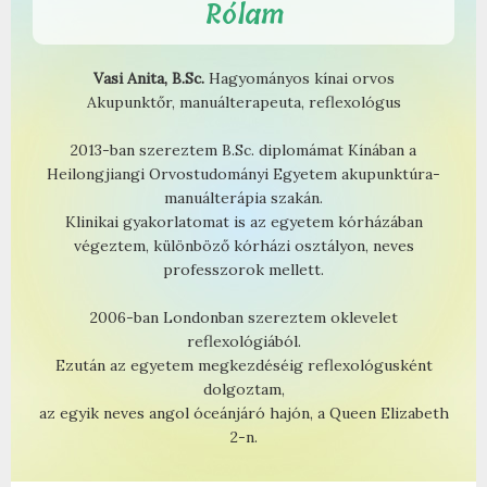
Rólam
Vasi Anita, B.Sc.
Hagyományos kínai orvos
Akupunktőr, manuálterapeuta, reflexológus
2013-ban szereztem B.Sc. diplomámat Kínában a
Heilongjiangi Orvostudományi Egyetem akupunktúra-
manuálterápia szakán.
Klinikai gyakorlatomat is az egyetem kórházában
végeztem, különböző kórházi osztályon, neves
professzorok mellett.
2006-ban Londonban szereztem oklevelet
reflexológiából.
Ezután az egyetem megkezdéséig reflexológusként
dolgoztam,
az egyik neves angol óceánjáró hajón, a Queen Elizabeth
2-n.